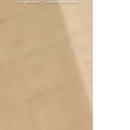
SimplementVarois@gmail.com