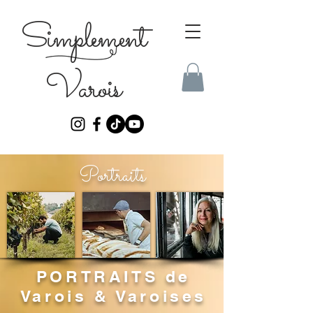
Simplement
Varois
Portraits
PORTRAITS de
Varois & Varoises