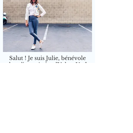
Salut ! Je suis Julie, bénévole
dans l'association "Vol en Var".
Julie est venue s'installer dans le Var à l'âge de
12 ans. Elle fait des études de langues à
l'université de Toulon puis part faire un tour du
monde, à l'âge de 20 ans. En parcourant de
nombreux pays, passant par l'Amérique du
Sud, l'Afrique puis l'Asie, Julie se découvre une
passion pour l'aide humanitaire.
Elle décide alors de créer un concept original et
solidaire, permettre aux enfants Varois dans le