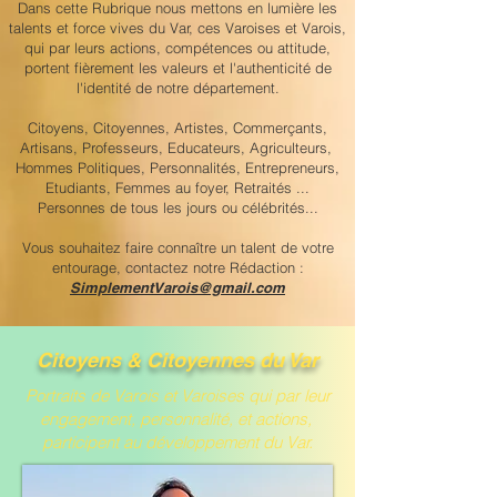
Dans cette Rubrique nous mettons en lumière les
talents et force vives du Var, ces Varoises et Varois,
qui par leurs actions, compétences ou attitude,
portent fièrement les valeurs et l'authenticité de
l'identité de notre département.
Citoyens, Citoyennes, Artistes, Commerçants,
Artisans, Professeurs, Educateurs, Agriculteurs,
Hommes Politiques, Personnalités, Entrepreneurs,
Etudiants, Femmes au foyer, Retraités ...
Personnes de tous les jours ou célébrités...
Vous souhaitez faire connaître un talent de votre
entourage, contactez notre Rédaction :
SimplementVarois@gmail.com
Citoyens & Citoyennes du Var
Portraits de Varois et Varoises qui par leur
engagement, personnalité, et actions,
participent au développement du Var.