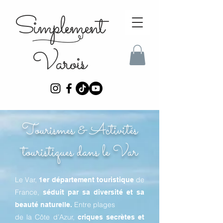
Simplement
Varois
Tourismes & Activités
touristiques dans le Var
Le Var,
de
1er département touristique
France,
séduit par sa diversité et sa
Entre plages
beauté naturelle.
de la Côte d’Azur,
criques secrètes et