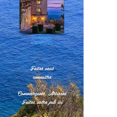
CHÂTEAUX
& BASTIDES
Faites vous
connaître
Commerçants, Artisans
Faîtes votre pub ici