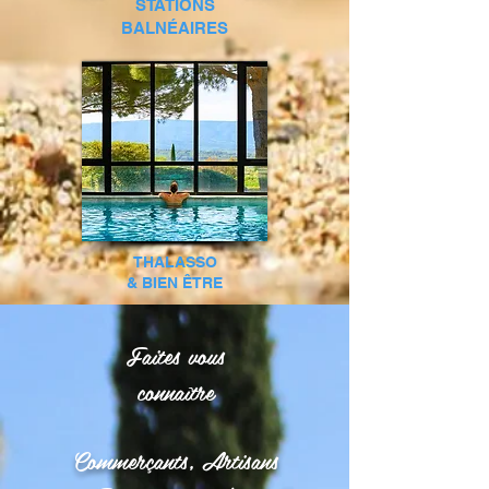
STATIONS
BALNÉAIRES
THALASSO
& BIEN ÊTRE
Faites vous
connaître
Commerçants, Artisans