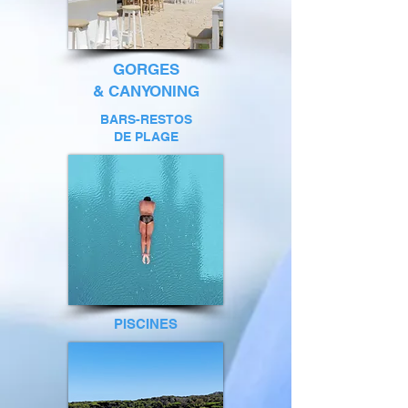
GORGES
& CANYONING
BARS-RESTOS
DE PLAGE
PISCINES