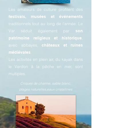
Les amateurs de culture profitent des
festivals, musées et événements
traditionnels tout au long de l’année. Le
Var séduit également par
son
,
patrimoine religieux et historique
avec abbayes,
châteaux et ruines
.
médiévales
Les activités en plein air, du kayak dans
le Verdon à la pêche en mer, sont
multiples.
Criques de charme, sable blanc,
plages naturelles,eaux cristallines