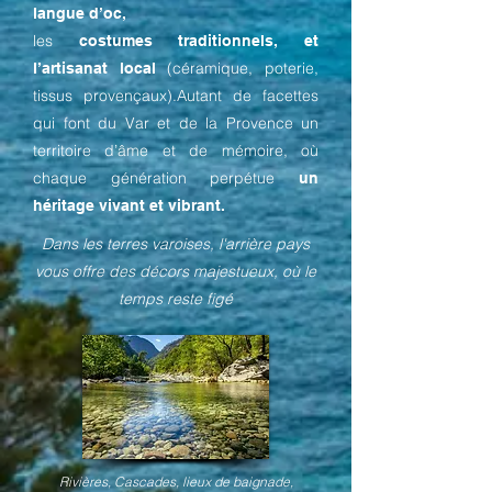
langue d’oc,
les
costumes traditionnels, et
(céramique, poterie,
l’artisanat local
tissus provençaux).Autant de facettes
qui font du Var et de la Provence un
territoire d’âme et de mémoire, où
chaque génération perpétue
un
héritage vivant et vibrant.
Dans les terres varoises, l'arrière pays
vous offre des décors majestueux, où le
temps reste figé
Rivières, Cascades, lieux de baignade,