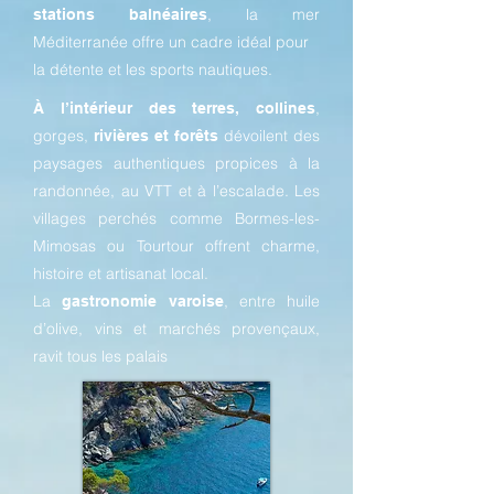
, la mer
stations balnéaires
Méditerranée offre un cadre idéal pour
la détente et les sports nautiques.
,
À l’intérieur des terres, collines
gorges,
dévoilent des
rivières et forêts
paysages authentiques propices à la
randonnée, au VTT et à l’escalade. Les
villages perchés comme Bormes-les-
Mimosas ou Tourtour offrent charme,
histoire et artisanat local.
La
, entre huile
gastronomie varoise
d’olive, vins et marchés provençaux,
ravit tous les palais