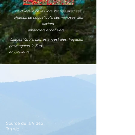
La diversité de la Flore Varoise avec ses
champs de coquelicots, ses mimosas, ses
oliviers,
amandiers et cerisiers ....
Villages Varois, pierres ancestrales, Façades
provençales, le Sud
en Couleurs
Source de la Vidéo :
Trisiwiz