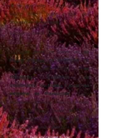
repas ensoleillés. Les vergers et
vallons offrent quant à eux des
douceurs incomparables :
Tradition culinaire Varoise : la pâte de
Coing
Les figues dorées de Solliès-Pont,
les
, les
fraises sucrées de Brignoles
cerises croquantes d'Hyères,
les
châtaignes d’automne de
Collobrières,
les truffes d'Aups, les
... Cette
sanguins de Mazaugues
abondance illustre la vitalité d’un terroir
unique, où chaque produit raconte un
paysage et un savoir-faire. Dans le
Sud, manger, c’est célébrer la vie.
Tarte aux cerises du Var