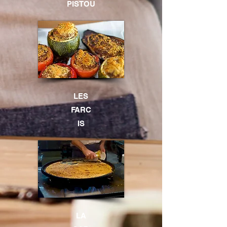
PISTOU
LES
FARC
IS
LA