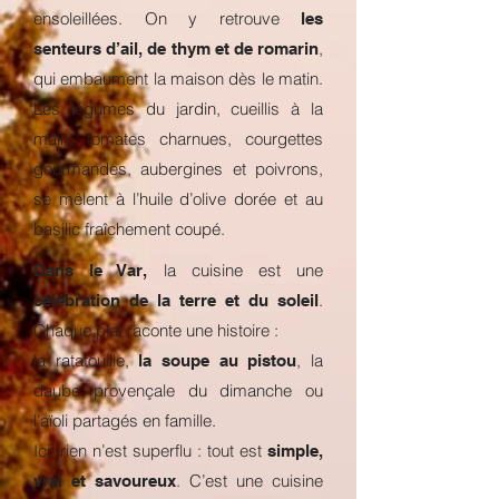
ensoleillées. On y retrouve
les
,
senteurs d’ail, de thym et de romarin
qui embaument la maison dès le matin.
Les légumes du jardin, cueillis à la
main, tomates charnues, courgettes
gourmandes, aubergines et poivrons,
se mêlent à l’huile d’olive dorée et au
basilic fraîchement coupé.
la cuisine est une
Dans le Var,
.
célébration de la terre et du soleil
Chaque plat raconte une histoire :
la ratatouille,
, la
la soupe au pistou
daube provençale du dimanche ou
l’aïoli partagés en famille.
Ici, rien n’est superflu : tout est
simple,
. C’est une cuisine
vrai et savoureux