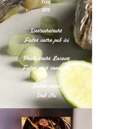
TOM
ATE
Restaurateurs
Faîtes votre pub ici
Producteurs Locaux
Faites vous connaitre
Faites votre
Pub Ici