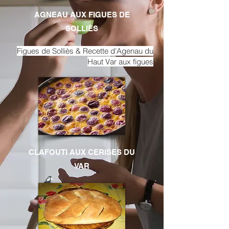
AGNEAU AUX FIGUES DE
SOLLIÈS
Figues de Solliès & Recette d'Agenau du
Haut Var aux figues
CLAFOUTI AUX CERISES DU
VAR