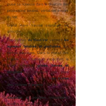
puise sa richesse dans la diversité des
productions locales, véritables trésors
du Var.
Grand mère Varoise péprarant les
gnocchis
Des collines
viennent
du Haut-Var
les
aux
agneaux tendres et parfumés
herbes sauvages. Dans le massif des
Maures, les chasseurs rapportent le
gibier ancestral,
grives, lièvres et
qui inspirent des plats
sangliers
rustiques et savoureux.
Les truites
... Sur les côtes
des rivières d'argens
toulonnaises, les pêcheurs ramènent
,
daurades et poulpes voluptueux
oursins et langoustes, promesses de