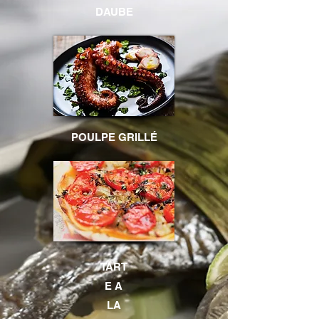
DAUBE
POULPE GRILLÉ
TART
E A
LA