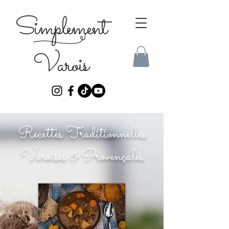
Simplement
Varois
Recettes Traditionnelles
Varoises & Provençales