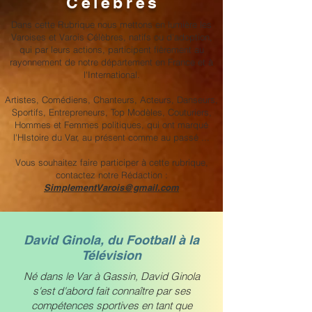
Célèbres
Dans cette Rubrique nous mettons en lumière les
Varoises et Varois Célèbres, natifs ou d'adoption,
qui par leurs actions, participent fièrement au
rayonnement de notre département en France et à
l'International.
Artistes, Comédiens, Chanteurs, Acteurs, Danseurs,
Sportifs, Entrepreneurs, Top Modèles, Couturiers,
Hommes et Femmes politiques, qui ont marqué
l'HIstoire du Var, au présent comme au passé ...
Vous souhaitez faire participer à cette rubrique,
contactez notre Rédaction :
SimplementVarois@gmail.com
David Ginola, du Football à la
Télévision
Né dans le Var à Gassin, David Ginola
s'est d'abord fait connaître par ses
compétences sportives en tant que